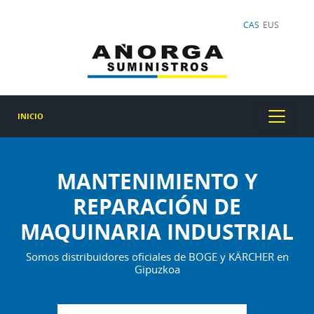
CAS
EUS
INICIO
MANTENIMIENTO Y
REPARACIÓN DE
MAQUINARIA INDUSTRIAL
Somos distribuidores oficiales de BOGE y KÄRCHER en
Gipuzkoa